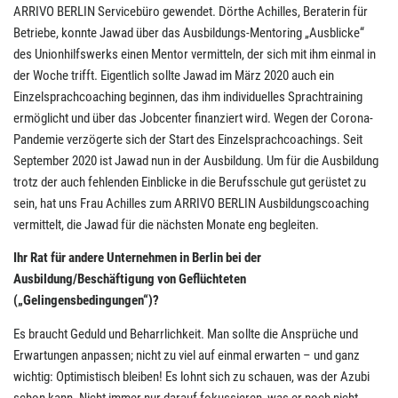
ARRIVO BERLIN Servicebüro gewendet. Dörthe Achilles, Beraterin für
Betriebe, konnte Jawad über das Ausbildungs-Mentoring „Ausblicke“
des Unionhilfswerks einen Mentor vermitteln, der sich mit ihm einmal in
der Woche trifft. Eigentlich sollte Jawad im März 2020 auch ein
Einzelsprachcoaching beginnen, das ihm individuelles Sprachtraining
ermöglicht und über das Jobcenter finanziert wird. Wegen der Corona-
Pandemie verzögerte sich der Start des Einzelsprachcoachings. Seit
September 2020 ist Jawad nun in der Ausbildung. Um für die Ausbildung
trotz der auch fehlenden Einblicke in die Berufsschule gut gerüstet zu
sein, hat uns Frau Achilles zum ARRIVO BERLIN Ausbildungscoaching
vermittelt, die Jawad für die nächsten Monate eng begleiten.
Ihr Rat für andere Unternehmen in Berlin bei der
Ausbildung/Beschäftigung von Geflüchteten
(„Gelingensbedingungen“)?
Es braucht Geduld und Beharrlichkeit. Man sollte die Ansprüche und
Erwartungen anpassen; nicht zu viel auf einmal erwarten – und ganz
wichtig: Optimistisch bleiben! Es lohnt sich zu schauen, was der Azubi
schon kann. Nicht immer nur darauf fokussieren, was er noch nicht