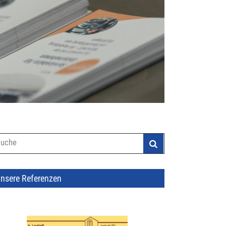
uchformular
nsere Referenzen